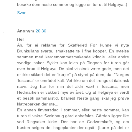
besøke dem neste sommer og legge en tur ut til Helgøya :)
Svar
Anonym
20:30
Hei!
Åh, for ei reklame for Skafferiet! Før kunne vi nyte
Brunkullans svarte, smaksatte te i fine kopper. En nytelse
sammen med kardemommesmakende kringle...eller andre
syndige saker. Sykler kan leies på Tingnes før turen går
over brua til Helgøya. De skal visstnok være gode, men det
er ikke sikkert det er "kørjer" på styret på dem, da. "Norges
Toscana" er området kalt. Vet ikke om det trengs et italiensk
navn. Jeg har for min del aldri vært i Toscana, men
Hedmarken er vakkert mye av året. Og at Helgøya er verdt
et besøk sammarstid, bifalles! Neste gang skal jeg prøve
klatreparken der ute...
En annen finværsdag i sommer, eller neste sommer, kan
turen til vakre Sveinhaug gård anbefales. Gården ligger like
ved Ringsaker kirke. Der har de Godværskafé, og om
høsten selges det hageplanter der også...(Lurer på det er