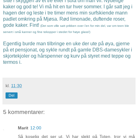
sitte i skyggen av et tre eller i sola om man vil. Nydelige
kaker og god te! Vi må hit en tur hver sommer. I går satt jeg i
hagen der og leste i tre timer mens min surfskiende mann
padlet omkring på Mjøsa. Rød limonade, duftende roser,
gode kaker. Fint!
(Det som ville satt prikken over i'en for min del, var om teen ble
servert i små kanner og fine tekopper i stedet for høye glass!)
Egentlig burde man tilbringe en uke der ute på øya, gjerne
på et pensjonat, og sykle rundt på gamle DBS-damesykler i
skjortekjoler og hårspenner og kurv på styret med teppe og
termos i.
kl.
11:30
Del
5 kommentarer:
Marit
12:00
Så koselig det ser ut. Vi har slekt på Toten, tror vi må