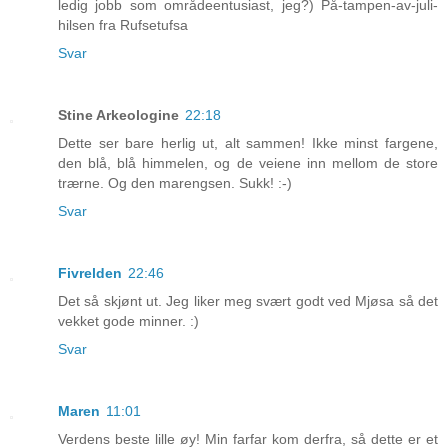
ledig jobb som områdeentusiast, jeg?) På-tampen-av-juli-
hilsen fra Rufsetufsa
Svar
Stine Arkeologine
22:18
Dette ser bare herlig ut, alt sammen! Ikke minst fargene,
den blå, blå himmelen, og de veiene inn mellom de store
trærne. Og den marengsen. Sukk! :-)
Svar
Fivrelden
22:46
Det så skjønt ut. Jeg liker meg svært godt ved Mjøsa så det
vekket gode minner. :)
Svar
Maren
11:01
Verdens beste lille øy! Min farfar kom derfra, så dette er et