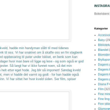
INSTAGRA
Bokelskere:
Kategorier
Accessoi
Baby
(29
Bibliotek
veld, hadde min handyman slått til med tidenes
Blandet
k til oss. Vi har snakket om å skaffe oss en fin slagbenk
Blomster
d oppbevaring til puter under lokket, en benk som kan
Bryllupsr
ager hvor man bare vil ligge og lese - og som også er god
Dagens g
jester. Så langt har vi ikke funnet noen, så det min
Dagens k
n helt etter eget hode. Jeg blir så imponert! Søndag kveld
net, men vi hadde det varmt og godt - for han hadde også
Dagens 
nn. Vi har sittet her hver kveld siden. Ser film, spiser
Dagens p
Diana F
Film
(32
Fine min
Fine ting 
Finn stil
Glamorøs