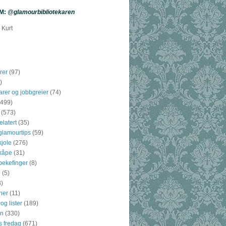
M:
@
glamourbibliotekaren
 Kurt
rer
(97)
)
arer og jobbgreier
(74)
(499)
(573)
elatert
(35)
lamourtips
(59)
jole
(276)
kåpe
(31)
ekefinger
(8)
+
(5)
3)
ner
(11)
og lister
(189)
en
(330)
 fredag
(671)