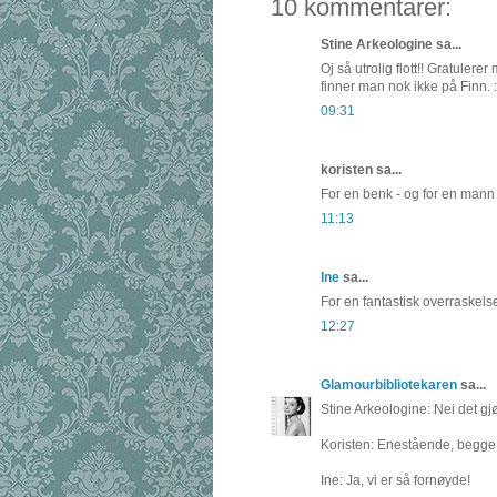
10 kommentarer:
Stine Arkeologine sa...
Oj så utrolig flott!! Gratulere
finner man nok ikke på Finn. 
09:31
koristen sa...
For en benk - og for en mann
11:13
Ine
sa...
For en fantastisk overraskelse!
12:27
Glamourbibliotekaren
sa...
Stine Arkeologine: Nei det gjø
Koristen: Enestående, begge 
Ine: Ja, vi er så fornøyde!