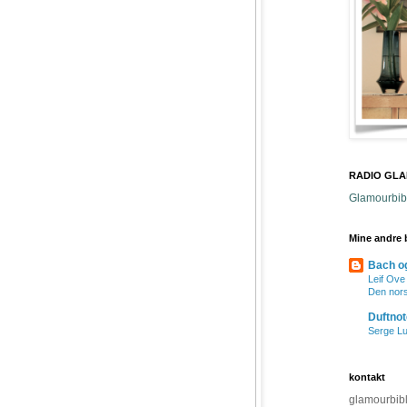
RADIO GL
Glamourbibl
Mine andre 
Bach o
Leif Ov
Den nors
Duftnot
Serge Lu
kontakt
glamourbibl