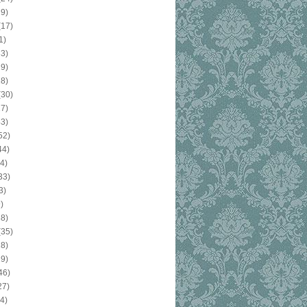
9)
(17)
1)
3)
9)
8)
(30)
7)
3)
52)
44)
4)
33)
3)
)
8)
(35)
8)
9)
46)
27)
4)