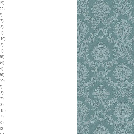
19)
22)
2)
7)
3)
1)
(40)
2)
1)
38)
34)
4)
36)
40)
7)
2)
7)
8)
(45)
7)
0)
63)