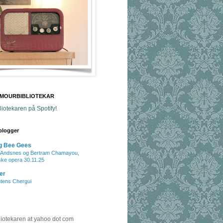
AMOURBIBLIOTEKAR
iotekaren på Spotify!
blogger
g Bee Gees
e Andsnes og Bertram Chamayou,
ke opera 30.11.25
er
tens Chergui
iotekaren at yahoo dot com