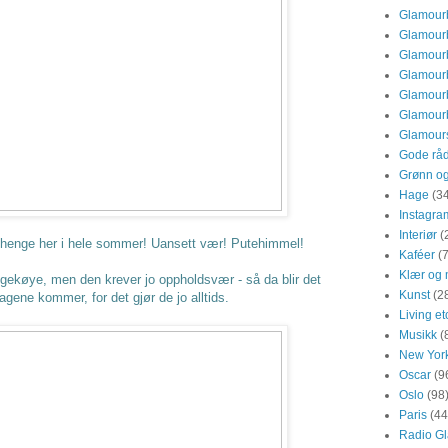
Glamourb
Glamourb
Glamourbi
Glamourb
Glamourb
Glamourb
Glamour
Gode råd
Grønn o
Hage
(3
Instagra
Interiør
(
henge her i hele sommer! Uansett vær! Putehimmel!
Kaféer
(
Klær og 
gekøye, men den krever jo oppholdsvær - så da blir det
Kunst
(2
agene kommer, for det gjør de jo alltids.
Living et
Musikk
(
New Yor
Oscar
(9
Oslo
(98
Paris
(44
Radio Gl