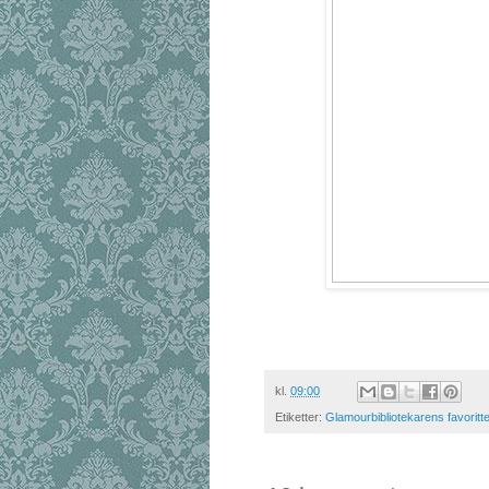
kl.
09:00
Etiketter:
Glamourbibliotekarens favoritte