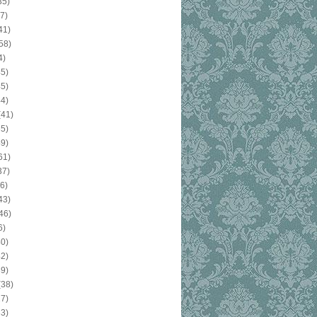
35)
7)
41)
58)
4)
5)
5)
4)
(41)
5)
9)
61)
37)
6)
43)
46)
6)
0)
2)
9)
(38)
7)
3)