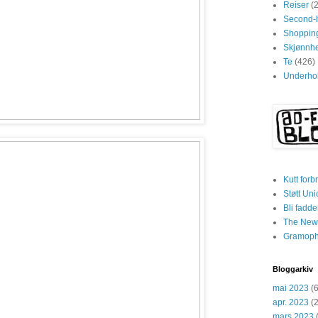
Reiser
(
Second-
Shoppin
Skjønnhe
Te
(426)
Underhol
Kutt forb
Støtt Uni
Bli fadd
The New
Gramop
Bloggarkiv
mai 2023
(6
apr. 2023
(2
mars 2023