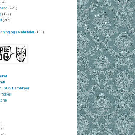
234)
hand
(221)
g
(127)
t
(269)
dning og celebriteter
(188)
ruket
cef!
er i SOS Barnebyer
 Yorker
hone
)
7)
(24)