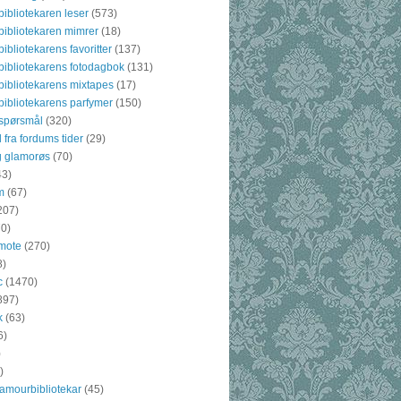
ibliotekaren leser
(573)
ibliotekaren mimrer
(18)
bliotekarens favoritter
(137)
ibliotekarens fotodagbok
(131)
ibliotekarens mixtapes
(17)
ibliotekarens parfymer
(150)
spørsmål
(320)
 fra fordums tider
(29)
g glamorøs
(70)
43)
m
(67)
207)
70)
mote
(270)
8)
c
(1470)
897)
k
(63)
6)
)
)
amourbibliotekar
(45)