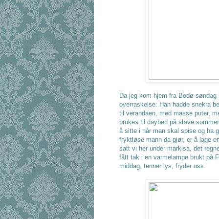
Da jeg kom hjem fra Bodø søndag k
overraskelse: Han hadde snekra ben
til verandaen, med masse puter, me
brukes til daybed på sløve sommerd
å sitte i når man skal spise og ha g
fryktløse mann da gjør, er å lage e
satt vi her under markisa, det reg
fått tak i en varmelampe brukt på Fi
middag, tenner lys, fryder oss.